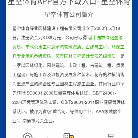
星空体育APP官方下载入口- 星空体育
星空体育公司简介
星空体育绿业园林建设工程有限公司成立于2000年5月18
日，注册资金为3188万元，公司已取得
城市园林绿化壹级
资质、市政公用工程总承包贰级资质、古建筑工程、环保工
程专业承包叁级资质、风景园林工程设计专项乙级资质
。是
一家以园林绿化、园林建筑、市政工程、古建筑工程、喷泉
工程设计与施工以及以投资发展各种苗木、花卉的种植销售
为重点产业的综合性专业园林工程施工企业。在同行业中率
先获得ISO9001:2008质量管理体系认证、GB/T24001-
2004环境管理体系认证、GB/T28001-2011职业健康管理体
系认证。被评为省级“重合同、守信用企业、AAA级诚信企
业”、南通市龙头企业。