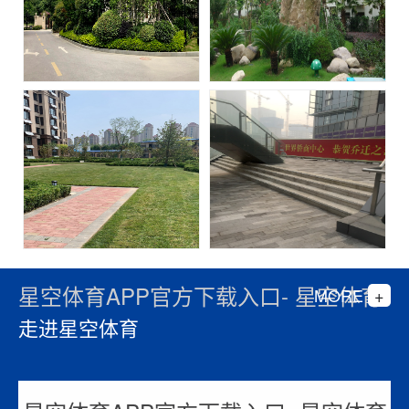
苏州金鸡湖项目
苏州怡和花园二期工程
星空体育
星空体育
天津津南项目1地块二期、
通州侨商项目地块
星空体育APP官方下载入口- 星空体育
MORE
+
走进星空体育